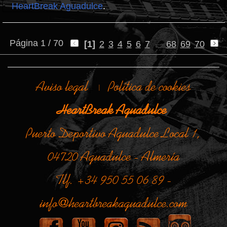
HeartBreak Aguadulce
.
Página 1 / 70
[1]
2
3
4
5
6
7
68
69
70
…
Aviso legal
Política de cookies
|
HeartBreak Aguadulce
Puerto Deportivo Aguadulce Local 1,
04720 Aguadulce - Almería
Tlf. +34 950 55 06 89 -
info@heartbreakaguadulce.com