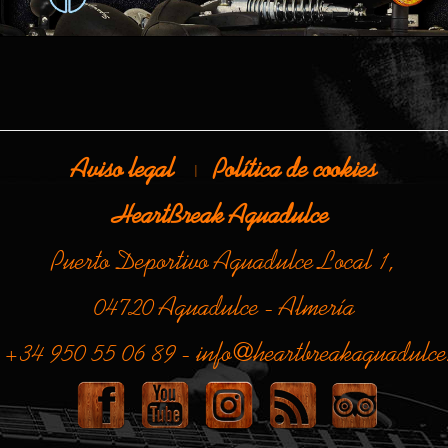
Aviso legal
Política de cookies
|
HeartBreak Aguadulce
Puerto Deportivo Aguadulce Local 1,
04720 Aguadulce - Almería
. +34 950 55 06 89 - info@heartbreakaguadulce