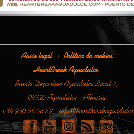
Aviso legal
Política de cookies
|
HeartBreak Aguadulce
Puerto Deportivo Aguadulce Local 1,
04720 Aguadulce - Almería
. +34 950 55 06 89 - info@heartbreakaguadulce