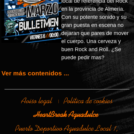
local de referencia del Rock
en la provincia de Almeria.
Con su potente sonido y su
gran puesta en escena no
dejaran que pares de mover
el cuerpo. Una cerveza y
buen Rock and Roll. ¿Se
puede pedir mas?
Ver más contenidos ...
Aviso legal
Política de cookies
|
HeartBreak Aguadulce
Puerto Deportivo Aguadulce Local 1,