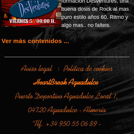
formación Desventures, una
buena dosis de Rock al mas
puro estilo años 60. Ritmo y
algo mas.. no falteis.
Ver más contenidos ...
Aviso legal
Política de cookies
|
HeartBreak Aguadulce
Puerto Deportivo Aguadulce Local 1,
04720 Aguadulce - Almería
Tlf. +34 950 55 06 89 -